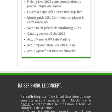
Fishing Live 2025 : une compétition de
pêche unique en France
Leurre à aspe, découvrez mon top five
Motorguide Xi5 : Comment remplacer la
carte mère Xi5
Salon multi-pêche de Strabourg 2023
Catalogues de pêche 2022
Actu : Manche FFPS de Madine
Actu : Open bateau de Villegusien
Actu : Open float tube de chavelot
RaiseFishing, le concept.
RaiseFishing
est né de la collaboration de deux
amis qui se sont lancés un défi :
Moderniser la
pêche
, et transmettre leur passion à tous les
amoureux de la nature.
La Team RaiseFishing grandie au fil des