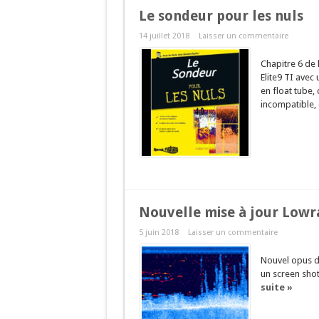
Le sondeur pour les nuls
14 juillet 2018
Laisser un commentaire
Chapitre 6 de 
Elite9 TI avec
en float tube, 
incompatible,
Nouvelle mise à jour Lowra
5 juin 2018
Laisser un commentaire
Nouvel opus de
un screen shot 
suite »