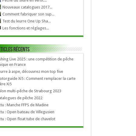
Pêche du silure en vertic...
Nouveaux catalogues 2017...
Comment fabriquer son sup...
Test du leurre One Up Sha...
Les fonctions et réglages...
ticles récents
shing Live 2025 : une compétition de pêche
ique en France
urre à aspe, découvrez mon top five
torguide Xi5 : Comment remplacer la carte
re Xi5
lon multi-pêche de Strabourg 2023
atalogues de pêche 2022
tu : Manche FFPS de Madine
tu : Open bateau de Villegusien
tu : Open float tube de chavelot