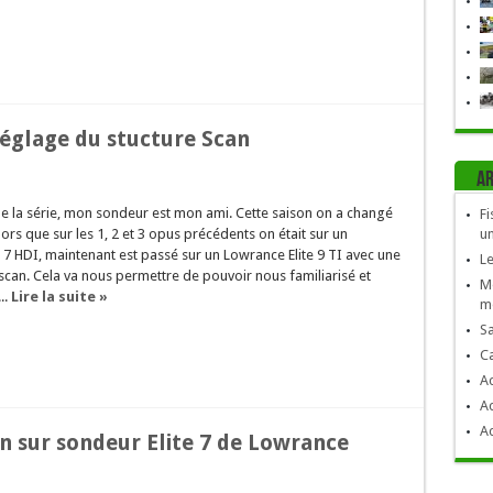
Réglage du stucture Scan
Ar
e la série, mon sondeur est mon ami. Cette saison on a changé
Fi
ors que sur les 1, 2 et 3 opus précédents on était sur un
un
 7 HDI, maintenant est passé sur un Lowrance Elite 9 TI avec une
Le
scan. Cela va nous permettre de pouvoir nous familiarisé et
Mo
..
Lire la suite »
mè
Sa
C
Ac
Ac
Ac
n sur sondeur Elite 7 de Lowrance