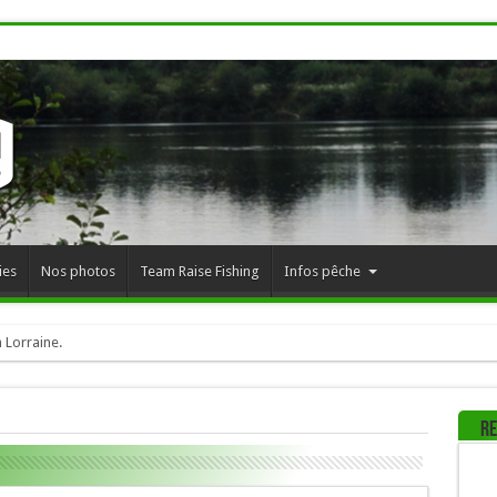
ies
Nos photos
Team Raise Fishing
Infos pêche
 Lorraine.
Re