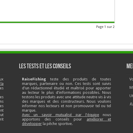
Page 1 sur 2
Les tests et les conseils
Me
ux
RaiseFishing
teste des produits de toutes
Vo
la
marques, partenaire ou non. Ces tests sont suivis
M
es
d'un rédactionnel étudié et maîtrisé pour apporter
au lecteur le plus d'informations possibles. Nous
Ut
es
testons les produits avec une attitude neutre vis à vis
ns
des marques et des constructeurs. Nous voulons
R
des
informer nos lecteurs et non promouvoir tel ou tel
ant
marque.
ut
Avec un savoir mutualisé par l'équipe
nous
it
apportons des conseils pour
améliorer et
développer
la pêche sportive.