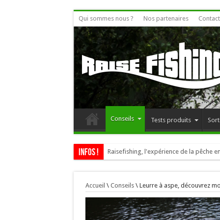
Qui sommes nous ?
Nos partenaires
Contact
Conseils
Tests produits
Sort
Infos !
Raisefishing, l'expérience de la pêche en
Accueil
\
Conseils
\
Leurre à aspe, découvrez mo