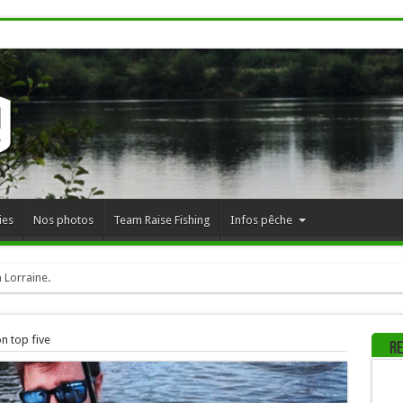
ies
Nos photos
Team Raise Fishing
Infos pêche
 Lorraine.
n top five
Re