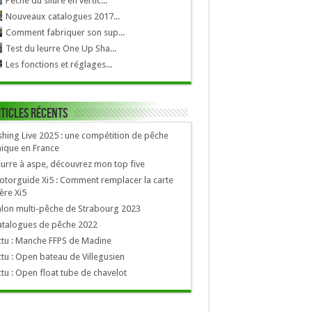
Pêche du silure en vertic...
Nouveaux catalogues 2017...
Comment fabriquer son sup...
Test du leurre One Up Sha...
Les fonctions et réglages...
ticles récents
shing Live 2025 : une compétition de pêche
ique en France
urre à aspe, découvrez mon top five
torguide Xi5 : Comment remplacer la carte
re Xi5
lon multi-pêche de Strabourg 2023
atalogues de pêche 2022
tu : Manche FFPS de Madine
tu : Open bateau de Villegusien
tu : Open float tube de chavelot