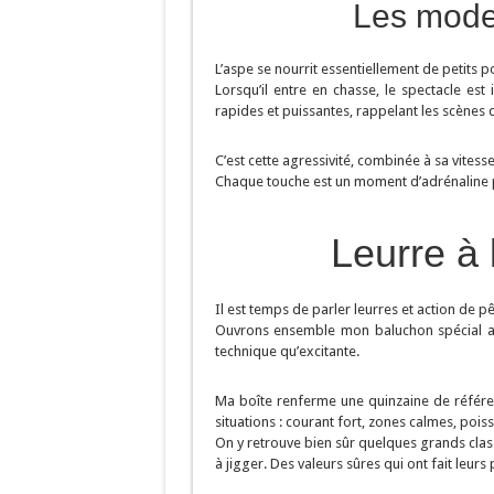
Les modes
L’aspe se nourrit essentiellement de petits 
Lorsqu’il entre en chasse, le spectacle est
rapides et puissantes, rappelant les scènes
C’est cette agressivité, combinée à sa vitesse
Chaque touche est un moment d’adrénaline 
Leurre à 
Il est temps de parler leurres et action de pê
Ouvrons ensemble mon baluchon spécial as
technique qu’excitante.
Ma boîte renferme une quinzaine de référe
situations : courant fort, zones calmes, pois
On y retrouve bien sûr quelques grands clas
à jigger. Des valeurs sûres qui ont fait leurs