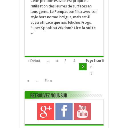
Cette période estivale est propice à
l’utilisation des leurres de surfaces en
tous genre. Le Pompadour Illex avec son
style hors norme intrigue, mais est-il
aussi efficace que nos fétiches Frogs,
Super Spook ou Wizdom?
Lire la suite
»
« Début
...
«
3
4
Page 5 sur 8
5
6
7
»
...
Fin »
Retrouvez nous sur