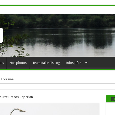
ies
Nos photos
Team Raise Fishing
Infos pêche
 Lorraine.
leurre Brazos Caperlan
Re