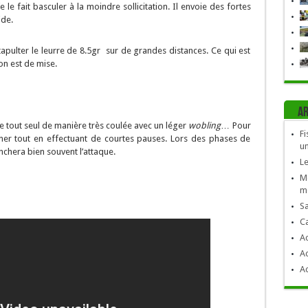
le fait basculer à la moindre sollicitation. Il envoie des fortes
ide.
apulter le leurre de 8.5gr sur de grandes distances. Ce qui est
on est de mise.
Ar
age tout seul de manière très coulée avec un léger
wobling
… Pour
Fi
mener tout en effectuant de courtes pauses. Lors des phases de
un
nchera bien souvent l’attaque.
Le
Mo
mè
Sa
C
Ac
Ac
Ac