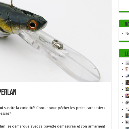
No
No
Le
perlan
i suscite la curiosité! Conçut pour pêcher les petits carnassiers
messes?
lan
se démarque avec sa bavette démesurée et son armement