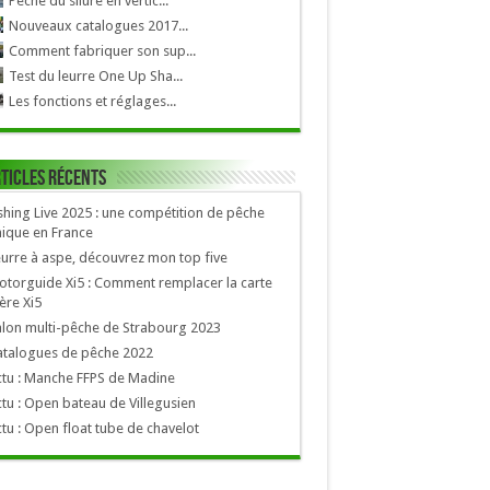
Pêche du silure en vertic...
Nouveaux catalogues 2017...
Comment fabriquer son sup...
Test du leurre One Up Sha...
Les fonctions et réglages...
ticles récents
shing Live 2025 : une compétition de pêche
ique en France
urre à aspe, découvrez mon top five
torguide Xi5 : Comment remplacer la carte
re Xi5
lon multi-pêche de Strabourg 2023
atalogues de pêche 2022
tu : Manche FFPS de Madine
tu : Open bateau de Villegusien
tu : Open float tube de chavelot