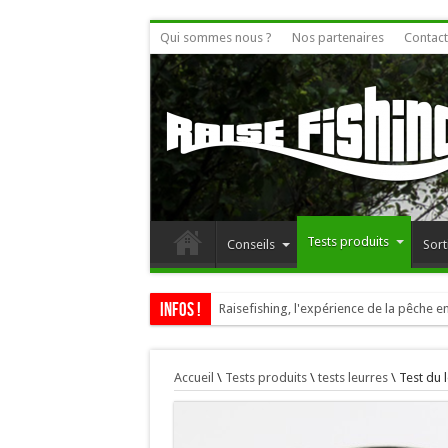
Qui sommes nous ?
Nos partenaires
Contact
Tests produits
Conseils
Sort
Infos !
Raisefishing, l'expérience de la pêche en
Accueil
\
Tests produits
\
tests leurres
\
Test du 