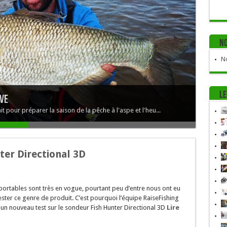
No
No
Le
ive
 pour préparer la saison de la pêche à l'aspe et l'heu...
ter Directional 3D
ortables sont très en vogue, pourtant peu d’entre nous ont eu
ester ce genre de produit. C’est pourquoi l’équipe RaiseFishing
n nouveau test sur le sondeur Fish Hunter Directional 3D
Lire