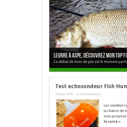
Leurre à aspe, découvrez mon top f
Ce début de mois de juin est le moment parfait
Test echosondeur Fish Hun
30 juin 2016
2 commentaires
Les sondeurs p
la chance de t
vous propose u
la suite »