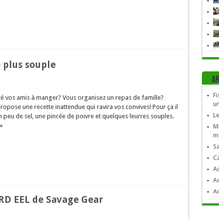
 plus souple
Ar
Fi
té vos amis à manger? Vous organisez un repas de famille?
un
opose une recette inattendue qui ravira vos convives! Pour ça il
Le
 peu de sel, une pincée de poivre et quelques leurres souples.
»
Mo
mè
Sa
C
Ac
Ac
Ac
ARD EEL de Savage Gear