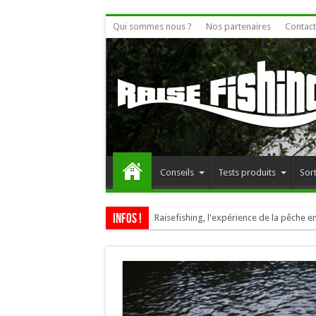
Qui sommes nous ?
Nos partenaires
Contact
Conseils
Tests produits
Sort
Infos !
Raisefishing, l'expérience de la pêche en