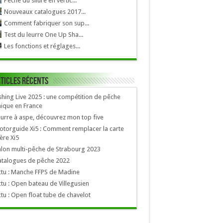
Pêche du silure en vertic...
Nouveaux catalogues 2017...
Comment fabriquer son sup...
Test du leurre One Up Sha...
Les fonctions et réglages...
ticles récents
shing Live 2025 : une compétition de pêche
ique en France
urre à aspe, découvrez mon top five
torguide Xi5 : Comment remplacer la carte
re Xi5
lon multi-pêche de Strabourg 2023
atalogues de pêche 2022
tu : Manche FFPS de Madine
tu : Open bateau de Villegusien
tu : Open float tube de chavelot