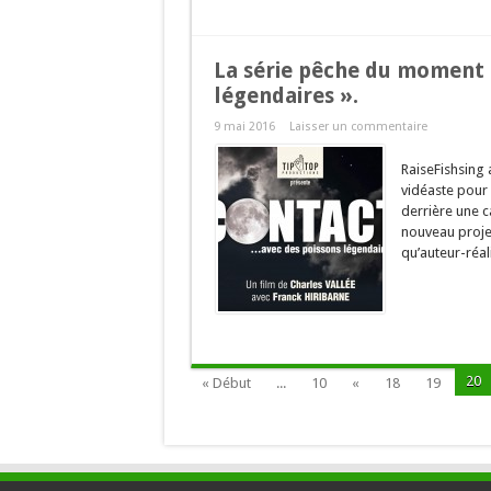
La série pêche du moment 
légendaires ».
9 mai 2016
Laisser un commentaire
RaiseFishsing 
vidéaste pour 
derrière une 
nouveau proje
qu’auteur-réal
20
« Début
...
10
«
18
19